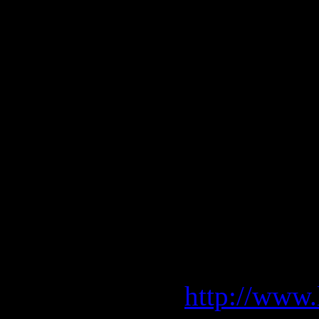
Mara, ein Erfolg war somi
habe ich mir selbst den Fi
ein kleines Essay über me
ganz im didaktischen Sinn
Kritiken aus dem Netz und
beschränken:
die Schlechte:
http://www.l