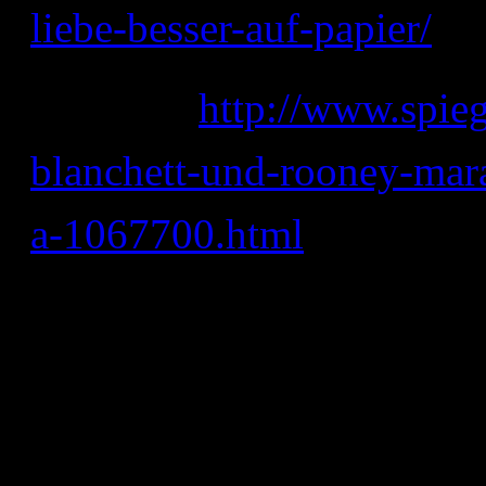
liebe-besser-auf-papier/
die Gute:
http://www.spieg
blanchett-und-rooney-mara
a-1067700.html
Bereits für Requisite, Ko
„Carol“ unabhängig vom T
Darüber hinaus versprüht e