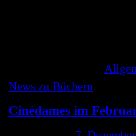
Veröffentlicht unter
Allge
News zu Büchern
|
Cinédames im Februar
Publiziert am
7. Dezember