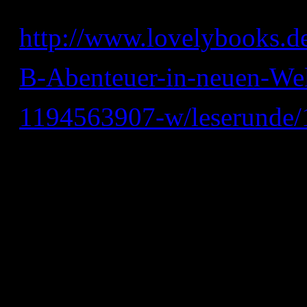
http://www.lovelybooks.d
B-Abenteuer-in-neuen-We
1194563907-w/leserunde
Die Gewinner werden von
November
, bekannt gege
für euch signieren. Natürl
Wünsche geäußert werden