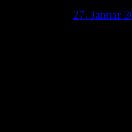
Publiziert am
27. Januar 
Hallo Ihr Lieben,
die Oscar-Verleihung 2016
gar die Lesben in einer Fa
keine große Überraschung,
Titelrolle des Films „Caro
gewinnen sollte.Aus Gründ