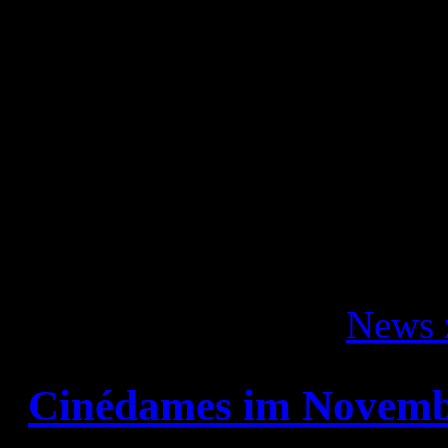
Wir freuen uns auf eine re
Beiträgen und wünschen 
Liebe Grüße
Conny und das Verlagste
Veröffentlicht unter
News 
Cinédames im Novemb