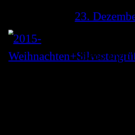
Publiziert am
23. Dezembe
Hallo Ihr L
wünsch Euch frohe Weihna
Rutsch ins neue Jahr!!! La
Glück und Gesundheit in 