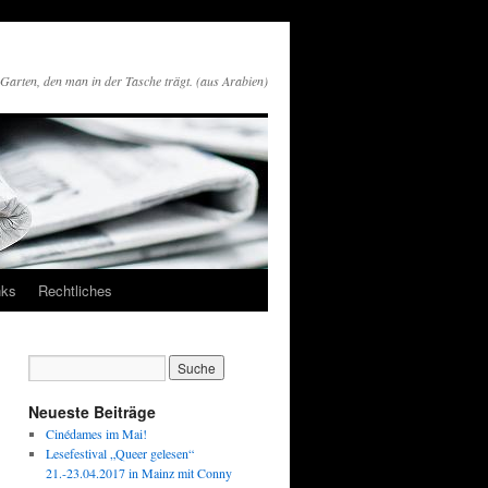
n Garten, den man in der Tasche trägt. (aus Arabien)
nks
Rechtliches
Neueste Beiträge
Cinédames im Mai!
Lesefestival „Queer gelesen“
21.-23.04.2017 in Mainz mit Conny