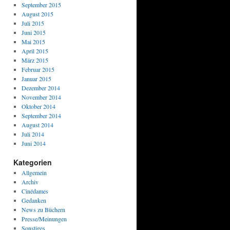
September 2015
August 2015
Juli 2015
Juni 2015
Mai 2015
April 2015
März 2015
Februar 2015
Januar 2015
Dezember 2014
November 2014
Oktober 2014
September 2014
August 2014
Juli 2014
Juni 2014
Kategorien
Allgemein
Archiv
Cinédames
Gedanken
News zu Büchern
Presse/Meinungen
Sonstiges