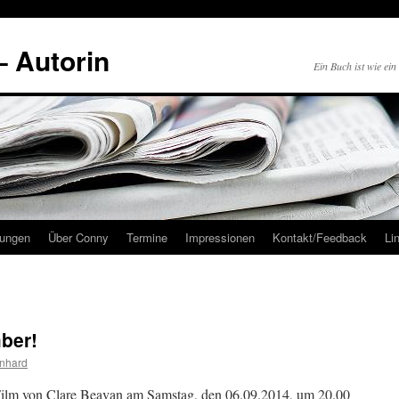
 Autorin
Ein Buch ist wie ei
hungen
Über Conny
Termine
Impressionen
Kontakt/Feedback
Li
ber!
nhard
Film von Clare Beavan am Samstag, den 06.09.2014, um 20.00