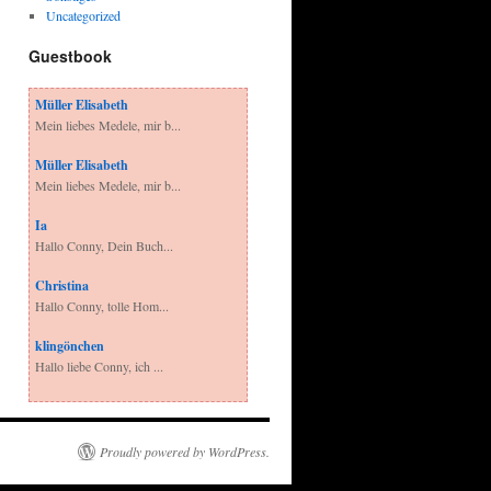
Uncategorized
Guestbook
Müller Elisabeth
Mein liebes Medele, mir b...
Müller Elisabeth
Mein liebes Medele, mir b...
Ia
Hallo Conny, Dein Buch...
Christina
Hallo Conny, tolle Hom...
klingönchen
Hallo liebe Conny, ich ...
Proudly powered by WordPress.