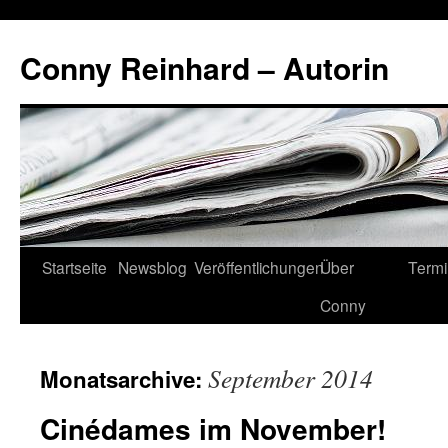
Conny Reinhard – Autorin
Startseite
Newsblog
Veröffentlichungen
Über
Term
Springe
Conny
zum
Inhalt
September 2014
Monatsarchive:
Cinédames im November!