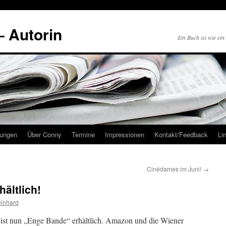
 Autorin
Ein Buch ist wie ei
hungen
Über Conny
Termine
Impressionen
Kontakt/Feedback
Li
Cinédames im Juni!
→
ältlich!
inhard
 ist nun „Enge Bande“ erhältlich. Amazon und die Wiener