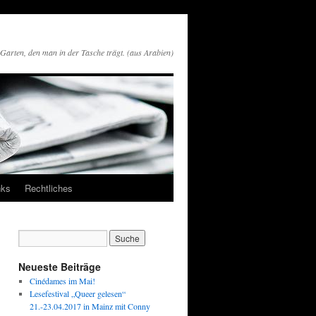
n Garten, den man in der Tasche trägt. (aus Arabien)
nks
Rechtliches
Neueste Beiträge
Cinédames im Mai!
Lesefestival „Queer gelesen“
21.-23.04.2017 in Mainz mit Conny