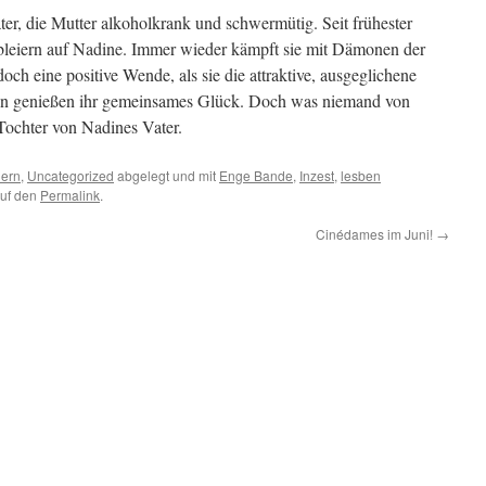
er, die Mutter alkoholkrank und schwermütig. Seit frühester
 bleiern auf Nadine. Immer wieder kämpft sie mit Dämonen der
och eine positive Wende, als sie die attraktive, ausgeglichene
uen genießen ihr gemeinsames Glück. Doch was niemand von
 Tochter von Nadines Vater.
ern
,
Uncategorized
abgelegt und mit
Enge Bande
,
Inzest
,
lesben
auf den
Permalink
.
Cinédames im Juni!
→