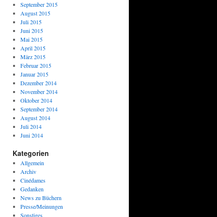
September 2015
August 2015
Juli 2015
Juni 2015
Mai 2015
April 2015
März 2015
Februar 2015
Januar 2015
Dezember 2014
November 2014
Oktober 2014
September 2014
August 2014
Juli 2014
Juni 2014
Kategorien
Allgemein
Archiv
Cinédames
Gedanken
News zu Büchern
Presse/Meinungen
Sonstiges