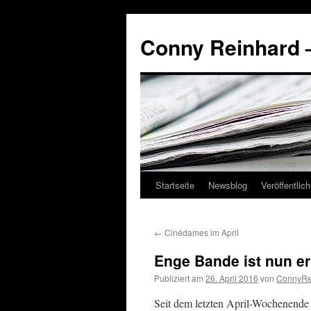
Conny Reinhard –
Startseite
Newsblog
Veröffentlic
Springe
zum
←
Cinédames im April
Inhalt
Enge Bande ist nun erh
Publiziert am
26. April 2016
von
ConnyRe
Seit dem letzten April-Wochenende