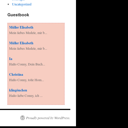
Uncategorized
Guestbook
Müller Elisabeth
Mein liebes Medele, mir b...
Müller Elisabeth
Mein liebes Medele, mir b...
Ia
Hallo Conny, Dein Buch...
Christina
Hallo Conny, tolle Hom...
klingönchen
Hallo liebe Conny, ich ...
Proudly powered by WordPress.