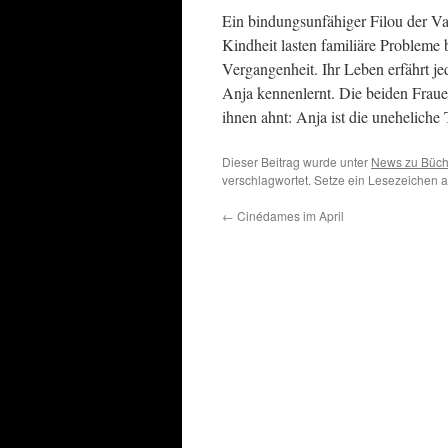
Ein bindungsunfähiger Filou der Vat
Kindheit lasten familiäre Probleme
Vergangenheit. Ihr Leben erfährt jed
Anja kennenlernt. Die beiden Fra
ihnen ahnt: Anja ist die uneheliche
Dieser Beitrag wurde unter
News zu Büch
verschlagwortet. Setze ein Lesezeichen 
←
Cinédames im April