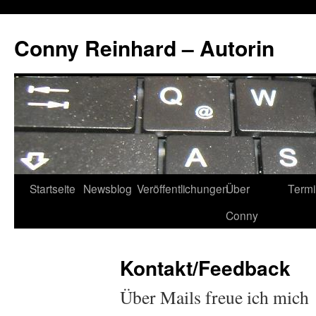
Conny Reinhard – Autorin
Startseite
Newsblog
Veröffentlichungen
Über
Term
Springe
Conny
zum
Inhalt
Kontakt/Feedback
Über Mails freue ich mich